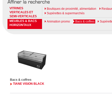
VITRINES
Boutiques de proximité, alimentation
Restaur
VERTICALES ET
Supérettes & supermarchés
SEMI-VERTICALES
MEUBLES & BACS
Animation promo
Bacs & coffres
Supérett
HORIZONTAUX
Bacs & coffres
TIANE VISION BLACK