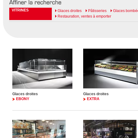
VITRINES
Glaces droites
Pâtisseries
Glaces bombé
Restauration, ventes à emporter
Glaces droites
Glaces droites
EBONY
EXTRA