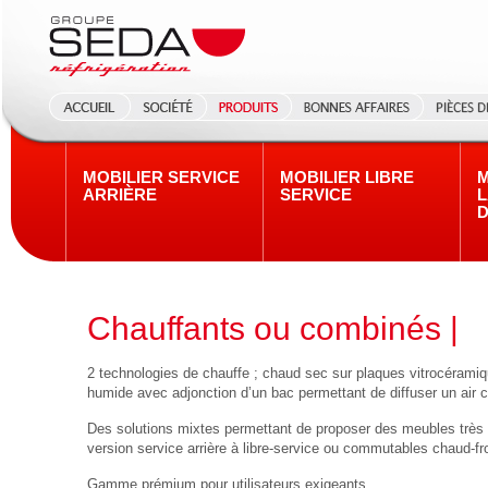
MOBILIER SERVICE
MOBILIER LIBRE
M
ARRIÈRE
SERVICE
L
D
Chauffants ou combinés |
2 technologies de chauffe ; chaud sec sur plaques vitrocérami
humide avec adjonction d’un bac permettant de diffuser un air 
Des solutions mixtes permettant de proposer des meubles très
version service arrière à libre-service ou commutables chaud-fro
Gamme prémium pour utilisateurs exigeants.