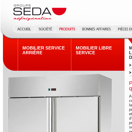
MOBILIER SERVICE
MOBILIER LIBRE
M
ARRIÈRE
SERVICE
L
D
P
q
A
c
l
p
e
d
p
s
p