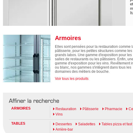
e
m
I
Armoires
Elles sont pensées pour la restauration comme l
pâtisserie, pour les petites structures comme les
grands labos. Une gamme d'exposition pour les
salles de restaurants ou les pâtissiers. Enfin, un
gamme d'exposition pour les vins. Revêtement i
ou blanc, nos gammes s'intègrent dans tous les
domaines des métiers de bouche.
Voir tous les produits
ARMOIRES
Restauration
Pâtisserie
Pharmacie
Ce
Vins
TABLES
Dessertes
Saladettes
Tables pizza et fast
Arrière-bar