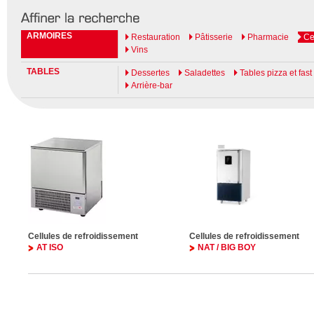
ARMOIRES
Restauration
Pâtisserie
Pharmacie
Ce
Vins
TABLES
Dessertes
Saladettes
Tables pizza et fast
Arrière-bar
Cellules de refroidissement
Cellules de refroidissement
AT ISO
NAT / BIG BOY