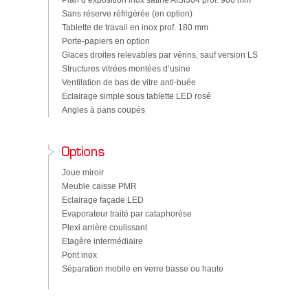
Plan d’exposition inox satiné AISI304 prof. 900 mm
Sans réserve réfrigérée (en option)
Tablette de travail en inox prof. 180 mm
Porte-papiers en option
Glaces droites relevables par vérins, sauf version LS
Structures vitrées montées d’usine
Ventilation de bas de vitre anti-buée
Eclairage simple sous tablette LED rosé
Angles à pans coupés
Joue miroir
Meuble caisse PMR
Eclairage façade LED
Evaporateur traité par cataphorèse
Plexi arrière coulissant
Etagère intermédiaire
Pont inox
Séparation mobile en verre basse ou haute