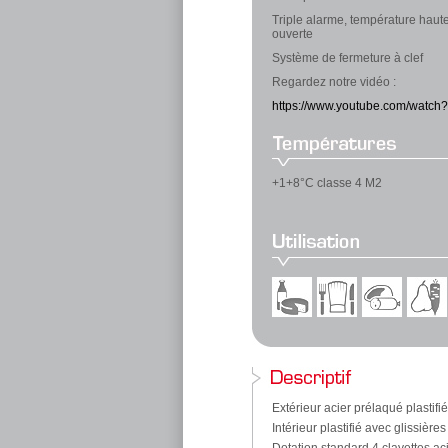
Triple alarme, température haute
ouverte
Système de fermeture à clef
Regardez notre vidéo :
https://www.youtube.com/wat
+1+8°C classe 4 M2
Extérieur acier prélaqué plastifi
Intérieur plastifié avec glissièr