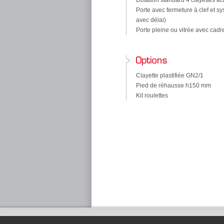
Dotation standard 4 clayettes a
Porte avec fermeture à clef et sy
avec délai)
Porte pleine ou vitrée avec cadr
Clayette plastifiée GN2/1
Pied de réhausse h150 mm
Kit roulettes
Groupe SEDA