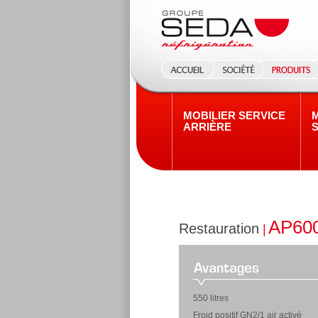
MOBILIER SERVICE
M
ARRIÈRE
AP60
Restauration
|
550 litres
Froid positif GN2/1 air activé