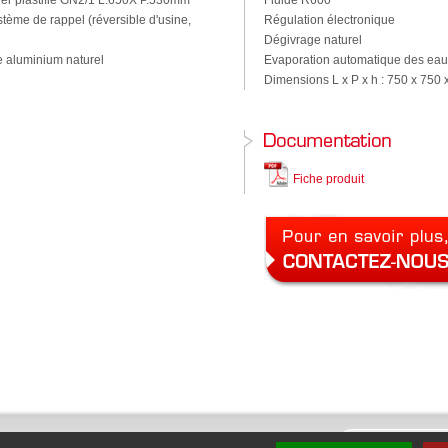
cier plastifié GN2/1 L.650X P.530mm
Fluide R600
stème de rappel (réversible d'usine,
Régulation électronique
Dégivrage naturel
e aluminium naturel
Evaporation automatique des eau
Dimensions L x P x h : 750 x 750
Fiche produit