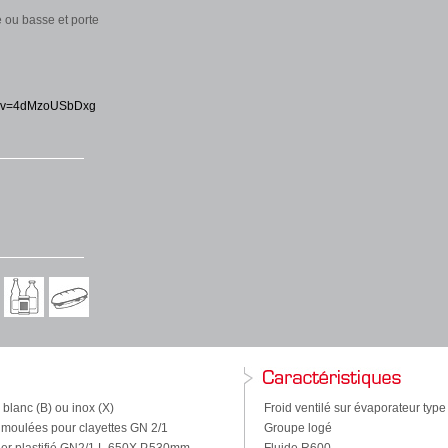
 ou basse et porte
ch?v=4dMzoUSbDxg
é blanc (B) ou inox (X)
Froid ventilé sur évaporateur type
es moulées pour clayettes GN 2/1
Groupe logé