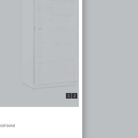
1
2
 roll bond